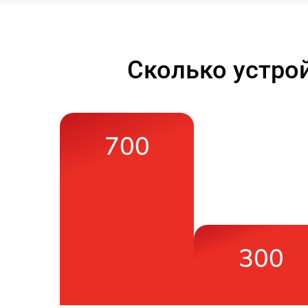
Сколько устро
700
300