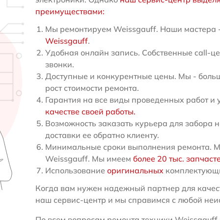
преимуществами:
Мы ремонтируем Weissgauff. Наши мастера 
Weissgauff
.
Удобная онлайн запись. Собственные call-ц
звонки.
Доступные и конкурентные цены. Мы - больш
рост стоимости ремонта.
Гарантия на все виды проведенных работ и 
качестве своей работы.
Возможность заказать курьера для забора н
доставки ее обратно клиенту.
Минимальные сроки выполнения ремонта. М
Weissgauff. Мы имеем
более 20 тыс. запчаст
Использование
оригинальных
комплектующи
Когда вам нужен надежный партнер для качест
наш сервис-центр и мы справимся с любой неи
По всем вопросам ремонта техники Weissgauff з