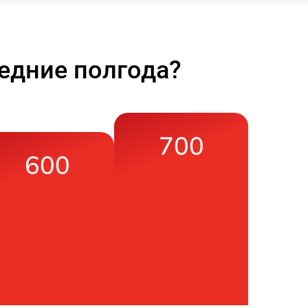
едние полгода?
700
600