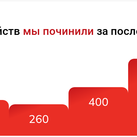
йств
мы починили
за посл
400
260