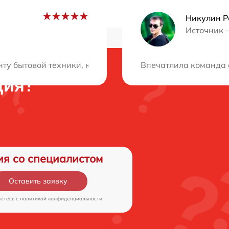
Никулин 
Источник 
нту бытовой техники, который соответствовал бы моим с
Впечатлила команда с
ция?
ия со специалистом
Оставить заявку
аетесь c
политикой конфиденциальности