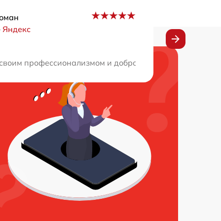
Роман
–
Яндекс
трогим стандартам.Все сделали быстро, качественно и по
воим профессионализмом и доброжелательностью. Ремонт