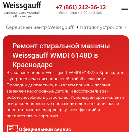
+7 (861) 212-36-12
Ежедневно с 9:00 до 21:00
Сервисный центр Weissgauff
в Краснодаре
Сервисный центр Weissgauff
Каталог устройств
Р
Ремонт стиральной машины
Weissgauff WMDI 6148D в
Краснодаре
Выполняем ремонт Weissgauff WMDI 6148D в Краснодаре
с устранением неисправностей любой сложности.
Проводим диагностику, выявляем причины поломки,
заменяем неисправные детали и восстанавливаем
работоспособность устройства. Используем оригинальные
или рекомендованные производителем запчасти, после
ремонта выполняем проверку всех функций и
предоставляем гарантию.
Официальный сервис