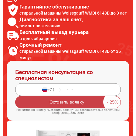
Гарантийное обслуживание
стиральной машины Weissgauff WMDI 6148D до 3 лет
Диагностика за наш счет,
ремонт по желанию
Бесплатный выезд курьера
в день обращения
Срочный ремонт
стиральной машины Weissgauff WMDI 6148D от 35
минут
Бесплатная консультация со
специалистом
Оставить заявку
Нажимая на кнопку "Оставить заявку" Вы соглашаетесь c
политикой
конфиденциальности