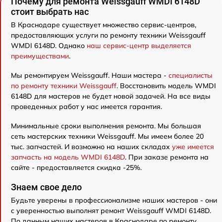
Почему для ремонта Weissgauff WMDI 6148D
стоит выбрать нас
В Краснодаре существует множество сервис-центров,
предоставляющих услуги по ремонту техники Weissgauff
WMDI 6148D. Однако
наш сервис-центр выделяется
преимуществами
.
Мы ремонтируем Weissgauff. Наши мастера -
специалисты
по ремонту техники Weissgauff
. Восстановить модель WMDI
6148D для мастеров не будет новой задачей. На все виды
проведенных работ у нас имеется гарантия.
Минимальные сроки выполнения ремонта. Мы большая
сеть мастерских техники Weissgauff. Мы имеем более 20
тыс. запчастей. И возможно на наших складах
уже имеется
запчасть на модель WMDI 6148D
. При заказе ремонта на
сайте - предоставляется скидка -25%.
Знаем свое дело
Будьте уверены в профессионализме наших мастеров - они
с уверенностью выполнят ремонт Weissgauff WMDI 6148D.
По данным наших мастеров в Краснодаре по ремонту