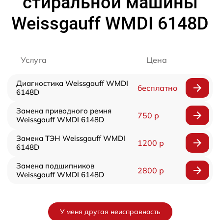
стиральной машины
Weissgauff WMDI 6148D
Услуга
Цена
Диагностика Weissgauff WMDI
бесплатно
6148D
Замена приводного ремня
750 р
Weissgauff WMDI 6148D
Замена ТЭН Weissgauff WMDI
1200 р
6148D
Замена подшипников
2800 р
Weissgauff WMDI 6148D
У меня другая неисправность