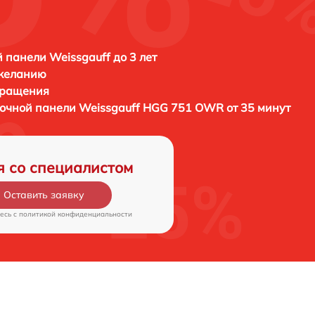
 панели Weissgauff до 3 лет
 желанию
бращения
рочной панели
Weissgauff HGG 751 OWR от 35 минут
я со специалистом
Оставить заявку
есь c
политикой конфиденциальности