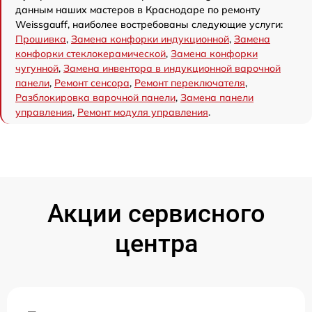
данным наших мастеров в Краснодаре по ремонту
Weissgauff, наиболее востребованы следующие услуги:
Прошивка
,
Замена конфорки индукционной
,
Замена
конфорки стеклокерамической
,
Замена конфорки
чугунной
,
Замена инвентора в индукционной варочной
панели
,
Ремонт сенсора
,
Ремонт переключателя
,
Разблокировка варочной панели
,
Замена панели
управления
,
Ремонт модуля управления
.
Акции сервисного
центра