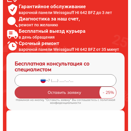
Гарантийное обслуживание
варочной панели Weissgauff HI 642 BFZ до 3 лет
Диагностика за наш счет,
ремонт по желанию
Бесплатный выезд курьера
в день обращения
Срочный ремонт
варочной панели Weissgauff HI 642 BFZ от 35 минут
Бесплатная консультация со
специалистом
Оставить заявку
Нажимая на кнопку "Оставить заявку" Вы соглашаетесь c
политикой
конфиденциальности