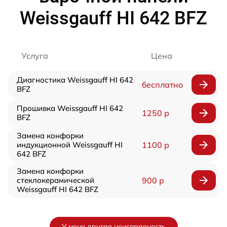
Weissgauff HI 642 BFZ
Услуга
Цена
Диагностика Weissgauff HI 642
бесплатно
BFZ
Прошивка Weissgauff HI 642
1250 р
BFZ
Замена конфорки
индукционной Weissgauff HI
1100 р
642 BFZ
Замена конфорки
стеклокерамической
900 р
Weissgauff HI 642 BFZ
У меня другая неисправность