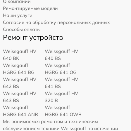
О компании
Ремонтируемые модели
Наши услуги
Согласие на обработку персональных данных
Способы оплаты
Ремонт устройств
Weissgauff HV
Weissgauff HV
640 BK
640 BS
Weissgauff
Weissgauff
HGRG 641 BG
HGRG 641 OG
Weissgauff HV
Weissgauff HV
642 BS
641 BS
Weissgauff HV
Weissgauff HV
643 BS
320 B
Weissgauff
Weissgauff
HGRG 641 ANR
HGRG 641 OWR
Мы занимаемся ремонтом и техническим
обслуживанием техники Weissgauff по истечении