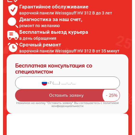
Гарантийное обслуживание
варочной панели Weissgauff HV 312 B до 3 лет
Диагностика за наш счет,
ремонт по желанию
Бесплатный выезд курьера
в день обращения
Срочный ремонт
варочной панели Weissgauff HV 312 B от 35 минут
Бесплатная консультация со
специалистом
Оставить заявку
Нажимая на кнопку "Оставить заявку" Вы соглашаетесь c
политикой
конфиденциальности