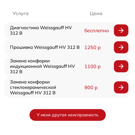
Услуга
Цена
Диагностика Weissgauff HV
бесплатно
312 B
Прошивка Weissgauff HV 312 B
1250 р
Замена конфорки
индукционной Weissgauff HV
1100 р
312 B
Замена конфорки
стеклокерамической
900 р
Weissgauff HV 312 B
У меня другая неисправность