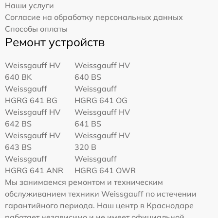
Наши услуги
Согласие на обработку персональных данных
Способы оплаты
Ремонт устройств
Weissgauff HV
Weissgauff HV
640 BK
640 BS
Weissgauff
Weissgauff
HGRG 641 BG
HGRG 641 OG
Weissgauff HV
Weissgauff HV
642 BS
641 BS
Weissgauff HV
Weissgauff HV
643 BS
320 B
Weissgauff
Weissgauff
HGRG 641 ANR
HGRG 641 OWR
Мы занимаемся ремонтом и техническим
обслуживанием техники Weissgauff по истечении
гарантийного периода. Наш центр в Краснодаре
работает независимо и не имеет официальной