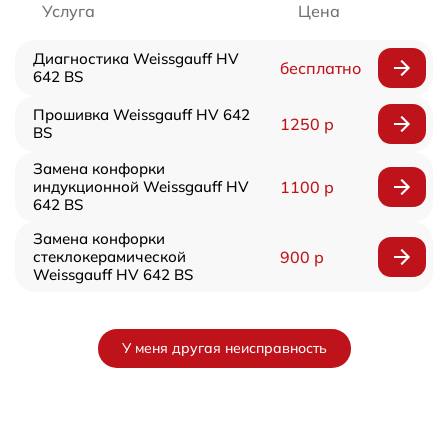
Услуга
Цена
Диагностика Weissgauff HV
бесплатно
642 BS
Прошивка Weissgauff HV 642
1250 р
BS
Замена конфорки
индукционной Weissgauff HV
1100 р
642 BS
Замена конфорки
стеклокерамической
900 р
Weissgauff HV 642 BS
У меня другая неисправность