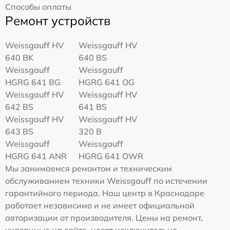
Способы оплаты
Ремонт устройств
Weissgauff HV
Weissgauff HV
640 BK
640 BS
Weissgauff
Weissgauff
HGRG 641 BG
HGRG 641 OG
Weissgauff HV
Weissgauff HV
642 BS
641 BS
Weissgauff HV
Weissgauff HV
643 BS
320 B
Weissgauff
Weissgauff
HGRG 641 ANR
HGRG 641 OWR
Мы занимаемся ремонтом и техническим
обслуживанием техники Weissgauff по истечении
гарантийного периода. Наш центр в Краснодаре
работает независимо и не имеет официальной
авторизации от производителя. Цены на ремонт,
указанные на сайте, носят исключительно