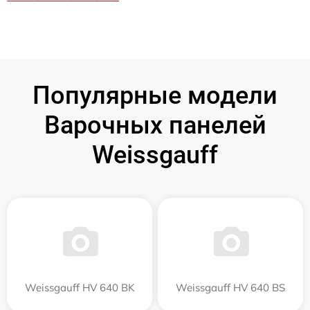
Популярные модели
Варочных панелей
Weissgauff
Weissgauff HV 640 BK
Weissgauff HV 640 BS