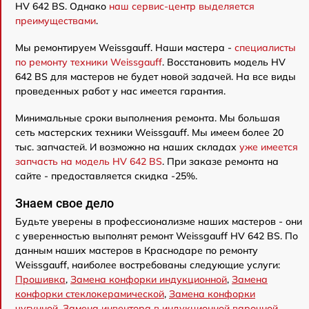
HV 642 BS. Однако
наш сервис-центр выделяется
преимуществами
.
Мы ремонтируем Weissgauff. Наши мастера -
специалисты
по ремонту техники Weissgauff
. Восстановить модель HV
642 BS для мастеров не будет новой задачей. На все виды
проведенных работ у нас имеется гарантия.
Минимальные сроки выполнения ремонта. Мы большая
сеть мастерских техники Weissgauff. Мы имеем более 20
тыс. запчастей. И возможно на наших складах
уже имеется
запчасть на модель HV 642 BS
. При заказе ремонта на
сайте - предоставляется скидка -25%.
Знаем свое дело
Будьте уверены в профессионализме наших мастеров - они
с уверенностью выполнят ремонт Weissgauff HV 642 BS. По
данным наших мастеров в Краснодаре по ремонту
Weissgauff, наиболее востребованы следующие услуги:
Прошивка
,
Замена конфорки индукционной
,
Замена
конфорки стеклокерамической
,
Замена конфорки
чугунной
,
Замена инвентора в индукционной варочной