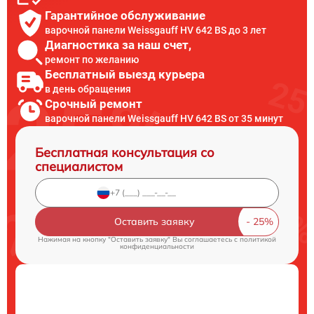
Гарантийное обслуживание
варочной панели Weissgauff HV 642 BS до 3 лет
Диагностика за наш счет,
ремонт по желанию
Бесплатный выезд курьера
в день обращения
Срочный ремонт
варочной панели Weissgauff HV 642 BS от 35 минут
Бесплатная консультация со
специалистом
Оставить заявку
Нажимая на кнопку "Оставить заявку" Вы соглашаетесь c
политикой
конфиденциальности